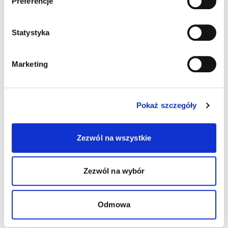
Preferencje
Statystyka
Marketing
Pokaż szczegóły
Zezwól na wszystkie
Zezwól na wybór
Wydrukuj
Wydrukuj plakat
wizytówki
dziecka
Odmowa
Pobierz list
Pobierz obrazek
do księgowej
na Facebook