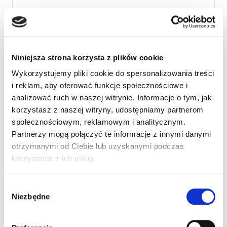
Niepełnosprawność ruchowa będąca efektem
przebytej operacji neurochirurgicznej.
Niniejsza strona korzysta z plików cookie
Wykorzystujemy pliki cookie do spersonalizowania treści
i reklam, aby oferować funkcje społecznościowe i
analizować ruch w naszej witrynie. Informacje o tym, jak
korzystasz z naszej witryny, udostępniamy partnerom
społecznościowym, reklamowym i analitycznym.
Partnerzy mogą połączyć te informacje z innymi danymi
otrzymanymi od Ciebie lub uzyskanymi podczas
korzystania z ich usług.
Wybór
Niezbędne
zgody