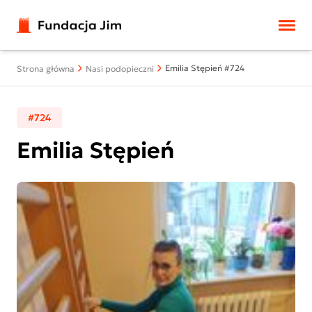
Przejdź do treści
Emilia Stępień #724
Strona główna
Nasi podopieczni
#724
Emilia Stępień