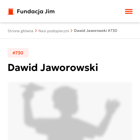
Przejdź do treści
Dawid Jaworowski #730
Strona główna
Nasi podopieczni
#730
Dawid Jaworowski