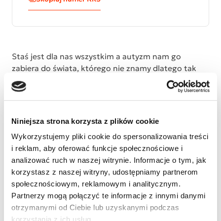
Staś jest dla nas wszystkim a autyzm nam go
zabiera do świata, którego nie znamy dlatego tak
trudno zrozumieć to zaburzenie. Pragniemy pomóc
z całych sil ,mądrze i konsekwentnie prowadzić
Stasia przez życie. Potrzebujemy pomocy ludzi
doświadczonych bo każde wsparcie jest bezcenne.
Niniejsza strona korzysta z plików cookie
Wykorzystujemy pliki cookie do spersonalizowania treści
i reklam, aby oferować funkcje społecznościowe i
analizować ruch w naszej witrynie. Informacje o tym, jak
korzystasz z naszej witryny, udostępniamy partnerom
społecznościowym, reklamowym i analitycznym.
Partnerzy mogą połączyć te informacje z innymi danymi
otrzymanymi od Ciebie lub uzyskanymi podczas
korzystania z ich usług.