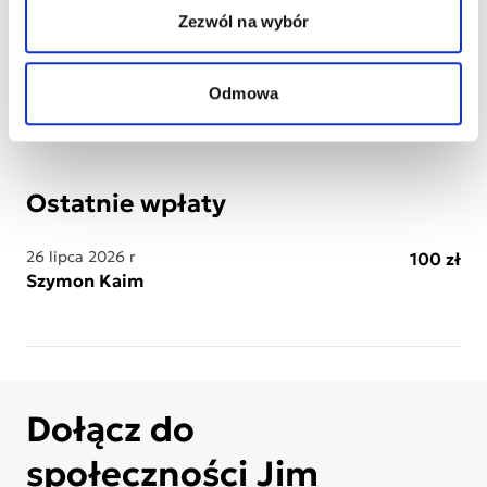
Wydrukuj
Wydrukuj plakat
Zezwól na wybór
wizytówki
dziecka
Pobierz list
Pobierz obrazek
Odmowa
do księgowej
na Facebook
Ostatnie wpłaty
26 lipca 2026 r
100 zł
Szymon Kaim
Dołącz do
społeczności Jim