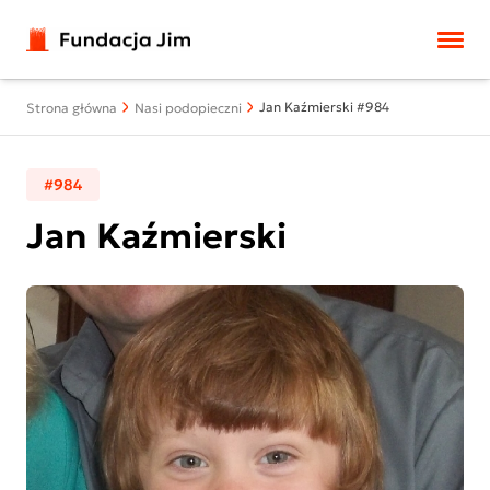
Przejdź do treści
Jan Kaźmierski #984
Strona główna
Nasi podopieczni
#984
Jan Kaźmierski