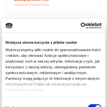
Jaś ma autyzm. Mieszka w małej miejscowości gdzie
wiedza społeczna jest minimalna i prawie kazdy
dorosły uważa go za rozkrzyczanego
Niniejsza strona korzysta z plików cookie
rozkapryszonego chłopca. Dzieci niechętnie się z
nim bawią. Wszędzie mamy daleko ...do specjalistów
Wykorzystujemy pliki cookie do spersonalizowania treści
na terapię...a Jaś źle znosi długie podróże. Jego oczy
i reklam, aby oferować funkcje społecznościowe i
emanują smutkiem mimo jego głośnych zachowań.
analizować ruch w naszej witrynie. Informacje o tym, jak
Jasiu lubi zwierzęta, pieski, kotki, ptaszki mimo że
korzystasz z naszej witryny, udostępniamy partnerom
nie umie delikatnie się z nimi obchodzić. Lubi bawić
społecznościowym, reklamowym i analitycznym.
się maskotkami, fascynują go dinozaury i rekiny :)
Partnerzy mogą połączyć te informacje z innymi danymi
Jego uśmiech jest bezcenny.
otrzymanymi od Ciebie lub uzyskanymi podczas
korzystania z ich usług.
Wybór