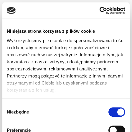
Administratorem Twoich danych osobowych podanych w
formularzu zapisu na newsletter jest Fundacja Jim z
siedzibą przy ul. Tatrzańskiej 105, 93-279 Łódź, wpisana do
Krajowego Rejestru Sądowego pod numerem KRS
0000127075. Możesz się z nami skontaktować mailowo:
Niniejsza strona korzysta z plików cookie
fundacja@jim.org lub telefonicznie: +48 789 288 996
Wykorzystujemy pliki cookie do spersonalizowania treści
i reklam, aby oferować funkcje społecznościowe i
Wyrażam zgodę na przetwarzanie przez Fundację Jim
analizować ruch w naszej witrynie. Informacje o tym, jak
wskazanego przeze mnie adresu e-mail w celu
korzystasz z naszej witryny, udostępniamy partnerom
przesyłania mi drogą elektroniczną informacji o
społecznościowym, reklamowym i analitycznym.
działaniach, wydarzeniach i możliwościach wsparcia
Partnerzy mogą połączyć te informacje z innymi danymi
realizowanych przez Fundację Jim. Niniejsza zgoda
otrzymanymi od Ciebie lub uzyskanymi podczas
obejmuje również przesyłanie ww. materiałów w formie
newslettera, zgodnie z ustawą z dnia 12 lipca 2024 r. –
korzystania z ich usług.
Prawo komunikacji elektronicznej.
Wybór
Niezbędne
zgody
Zapisz się
Preferencje