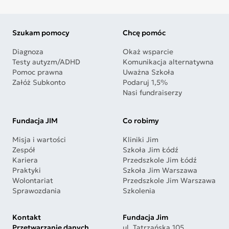
Szukam pomocy
Chcę pomóc
Diagnoza
Okaż wsparcie
Testy autyzm/ADHD
Komunikacja alternatywna
Pomoc prawna
Uważna Szkoła
Załóż Subkonto
Podaruj 1,5%
Nasi fundraiserzy
Fundacja JIM
Co robimy
Misja i wartości
Kliniki Jim
Zespół
Szkoła Jim Łódź
Kariera
Przedszkole Jim Łódź
Praktyki
Szkoła Jim Warszawa
Wolontariat
Przedszkole Jim Warszawa
Sprawozdania
Szkolenia
Kontakt
Fundacja Jim
Przetwarzanie danych
ul. Tatrzańska 105