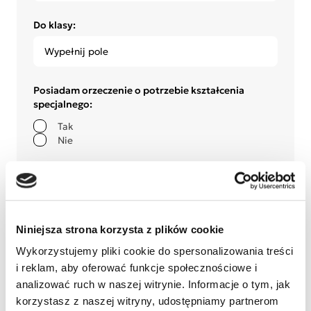
Do klasy:
Posiadam orzeczenie o potrzebie kształcenia
specjalnego:
Tak
Nie
Jestem w trakcie diagnozy w Poradni
psychologiczno-pedagogicznej:
Tak
Nie
Niniejsza strona korzysta z plików cookie
Czy kandydat posiada opinię o wczesnym
Wykorzystujemy pliki cookie do spersonalizowania treści
wspomaganiu rozwoju (WWR)
i reklam, aby oferować funkcje społecznościowe i
Jeśli TAK, opinia zostanie dołączona do niniejszego
analizować ruch w naszej witrynie. Informacje o tym, jak
wniosku.
korzystasz z naszej witryny, udostępniamy partnerom