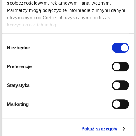
społecznościowym, reklamowym i analitycznym.
Tak
Partnerzy mogą połączyć te informacje z innymi danymi
Nie
W trakcie
otrzymanymi od Ciebie lub uzyskanymi podczas
korzystania z ich usług.
Czy kandydat jest absolwentem jednej z placówek
edukacyjnych Fundacji JiM?
Wybór
Tak
Niezbędne
zgody
Nie
Szkołą obwodową dziecka z uwagi na miejsce
Preferencje
zameldowania/zamieszkania jest:
Statystyka
Marketing
Dotychczas kandydat uczęszczał do szkoły (należy
podać numer szkoły, adres i numer telefonu):
Pokaż szczegóły