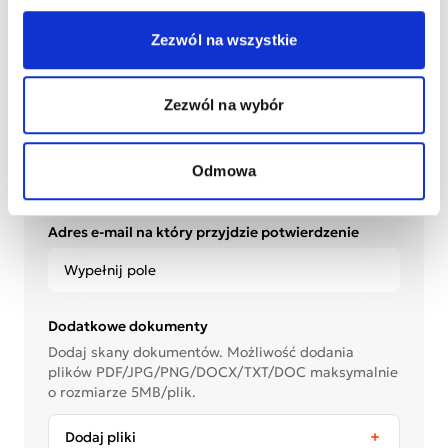
Zezwól na wszystkie
Prosimy o napisanie skąd Państwo posiadają
informacje o działalności Fundacji JiM.
Zezwól na wybór
Odmowa
Adres e-mail na który przyjdzie potwierdzenie
Dodatkowe dokumenty
Dodaj skany dokumentów. Możliwość dodania
plików PDF/JPG/PNG/DOCX/TXT/DOC maksymalnie
o rozmiarze 5MB/plik.
Dodaj pliki