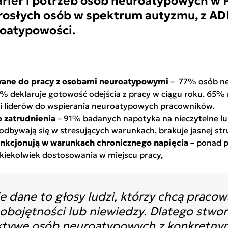
rier i potrzeb osób neuroatypowych w 
rosłych osób w spektrum autyzmu, z ADH
oatypowości.
owane do pracy z osobami neuroatypowymi
– 77% osób n
 deklaruje gotowość odejścia z pracy w ciągu roku. 65%
i liderów do wspierania neuroatypowych pracowników.
 zatrudnienia
– 91% badanych napotyka na nieczytelne lu
odbywają się w stresujących warunkach, brakuje jasnej stru
nkcjonują w warunkach chronicznego napięcia
– ponad p
iekolwiek dostosowania w miejscu pracy,
 dane to głosy ludzi, którzy chcą pracowa
obojętności lub niewiedzy. Dlatego stwor
ektywę osób neuroatypowych z konkretnym