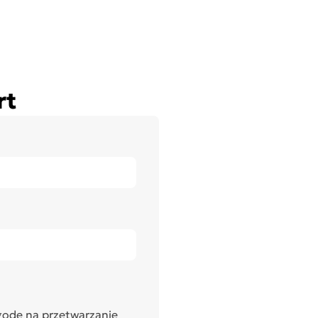
rt
godę na przetwarzanie