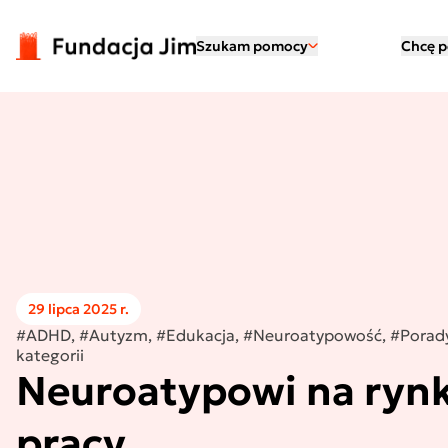
Przejdź do treści
Szukam pomocy
Chcę 
29 lipca 2025 r.
#ADHD, #Autyzm, #Edukacja, #Neuroatypowość, #Porady
kategorii
Neuroatypowi na ryn
pracy