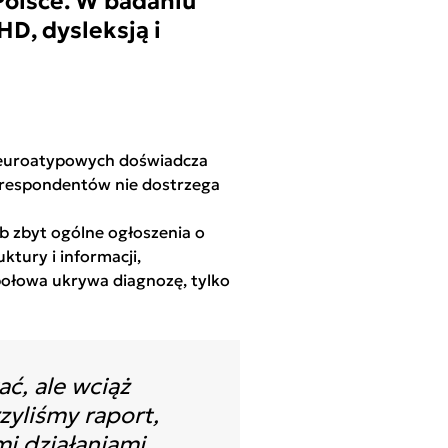
Polsce. W badaniu
D, dysleksją i
euroatypowych doświadcza
 respondentów nie dostrzega
b zbyt ogólne ogłoszenia o
ktury i informacji,
ołowa ukrywa diagnozę, tylko
ć, ale wciąż
zyliśmy raport,
i działaniami