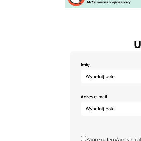
U
Imię
Adres e-mail
Zapoznałem/am się i a