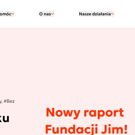
pomóc
O nas
Nasze działania
, #Bez
ku