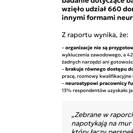
badanie dotyczące ba
wzięło udział 660 do
innymi formami neur
Z raportu wynika, że:
–
organizacje nie są przygot
wykluczenia zawodowego, a 42%
żadnych narzędzi ani gotowośc
–
brakuje równego dostępu do
pracę, rozmowy kwalifikacyjne 
–
neuroatypowi pracownicy fu
13% respondentów uzyskało jak
„Zebrane w raporcie
napotykają na mur 
który łączy persp