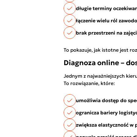
długie terminy oczekiwan
łączenie wielu ról zawod
brak przestrzeni na zaję
To pokazuje, jak istotne jest r
Diagnoza online – d
Jednym z najważniejszych kier
To rozwiązanie, które:
umożliwia dostęp do spec
ogranicza bariery logisty
zwiększa elastyczność w 