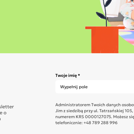
Twoje imię *
Administratorem Twoich danych osobow
sletter
Jim z siedzibą przy ul. Tatrzańskiej 1
e o
numerem KRS 0000127075. Możesz się 
n
telefonicznie: +48 789 288 996