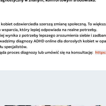
diagnostyczny w znanym, komfortowym środowisku.
 kobiet odzwierciedla szerszą zmianę społeczną. To więk
 wsparcia, który lepiej odpowiada na realne potrzeby.
iej wynika z potrzeby lepszego zrozumienia siebie i zadbani
wadzimy diagnozy ADHD online dla dorosłych kobiet w opa
łu specjalistów.
gląda proces diagnozy lub umówić się na konsultację:
https: