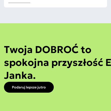
Twoja DOBROĆ to
spokojna przyszłość E
Janka.
Podaruj lepsze jutro