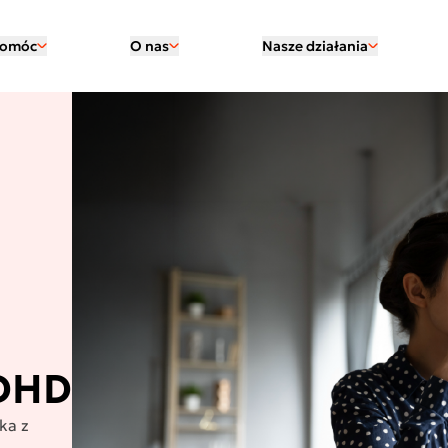
pomóc
O nas
Nasze działania
ADHD
ka z
.