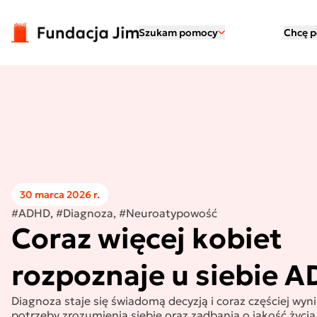
Przejdź do treści
Szukam pomocy
Chcę 
30 marca 2026 r.
#ADHD, #Diagnoza, #Neuroatypowość
Coraz więcej kobiet
rozpoznaje u siebie 
Diagnoza staje się świadomą decyzją i coraz częściej wyni
potrzeby zrozumienia siebie oraz zadbania o jakość życia