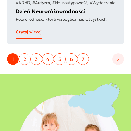
#ADHD, #Autyzm, #Neuroatypowość, #Wydarzenia
Dzień Neuroróżnorodności
Różnorodność, która wzbogaca nas wszystkich.
Czytaj więcej
1
2
3
4
5
6
7