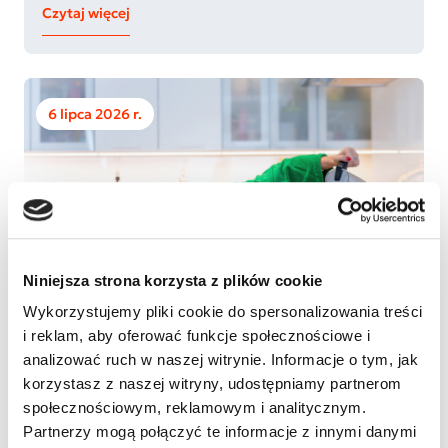
Czytaj więcej
6 lipca 2026 r.
Niniejsza strona korzysta z plików cookie
Wykorzystujemy pliki cookie do spersonalizowania treści
i reklam, aby oferować funkcje społecznościowe i
#ADHD, #Autyzm, #Neuroatypowość, #Porady
analizować ruch w naszej witrynie. Informacje o tym, jak
Jak rozpoznać, że potrzebujesz
korzystasz z naszej witryny, udostępniamy partnerom
wytchnienia?
społecznościowym, reklamowym i analitycznym.
Masz wrażenie, że wszystko Cię drażni? Trudno skupić
Partnerzy mogą połączyć te informacje z innymi danymi
Ci się na prostych zadaniach? Hałas wydaje się