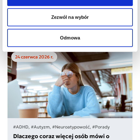
Wspólnie budujemy rynek pracy, w którym różne
talenty mogą być zauważone i docenione.
Zezwól na wybór
Czytaj więcej
Odmowa
24 czerwca 2026 r.
#ADHD, #Autyzm, #Neuroatypowość, #Porady
Dlaczego coraz więcej osób mówi o