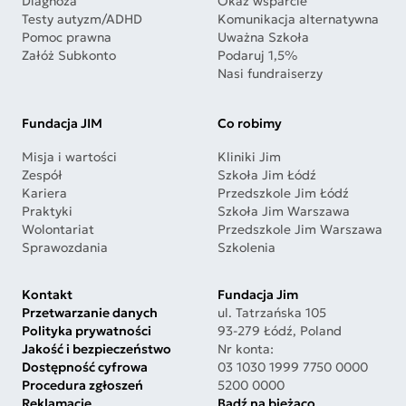
Diagnoza
Okaż wsparcie
Testy autyzm/ADHD
Komunikacja alternatywna
Pomoc prawna
Uważna Szkoła
Załóż Subkonto
Podaruj 1,5%
Nasi fundraiserzy
Fundacja JIM
Co robimy
Misja i wartości
Kliniki Jim
Zespół
Szkoła Jim Łódź
Kariera
Przedszkole Jim Łódź
Praktyki
Szkoła Jim Warszawa
Wolontariat
Przedszkole Jim Warszawa
Sprawozdania
Szkolenia
Kontakt
Fundacja Jim
Przetwarzanie danych
ul. Tatrzańska 105
Polityka prywatności
93-279 Łódź, Poland
Jakość i bezpieczeństwo
Nr konta:
Dostępność cyfrowa
03 1030 1999 7750 0000
Procedura zgłoszeń
5200 0000
Reklamacje
Bądź na bieżąco