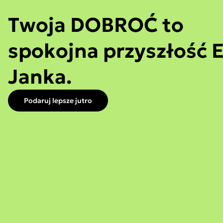
Twoja DOBROĆ to
spokojna przyszłość E
Janka.
Podaruj lepsze jutro