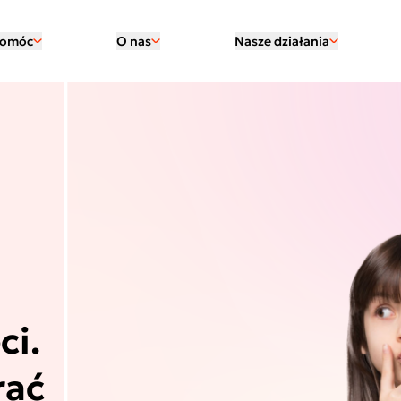
pomóc
O nas
Nasze działania
ci.
rać