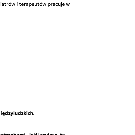
iatrów i terapeutów pracuje w
międzyludzkich.
trzebami. Jeśli czujesz, że