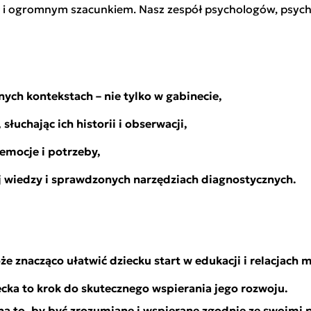
 i ogromnym szacunkiem. Nasz zespół psychologów, psych
ych kontekstach – nie tylko w gabinecie,
łuchając ich historii i obserwacji,
emocje i potrzeby,
j wiedzy i sprawdzonych narzędziach diagnostycznych.
e znacząco ułatwić dziecku start w edukacji i relacjach 
cka to krok do skutecznego wspierania jego rozwoju.
a to, by być zrozumiane i wspierane zgodnie ze swoimi po