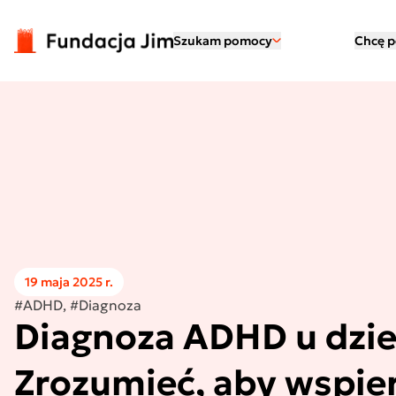
Przejdź do treści
Szukam pomocy
Chcę 
19 maja 2025 r.
#ADHD, #Diagnoza
Diagnoza ADHD u dzie
Zrozumieć, aby wspie