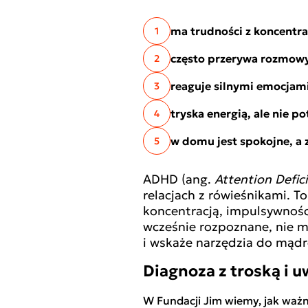
ma trudności z koncentrac
1
często przerywa rozmowy,
2
reaguje silnymi emocjami
3
tryska energią, ale nie po
4
w domu jest spokojne, a z
5
ADHD (ang.
Attention Defic
relacjach z rówieśnikami. 
koncentracją, impulsywnośc
wcześnie rozpoznane, nie m
i wskaże narzędzia do mądr
Diagnoza z troską i 
W Fundacji Jim wiemy, jak ważn