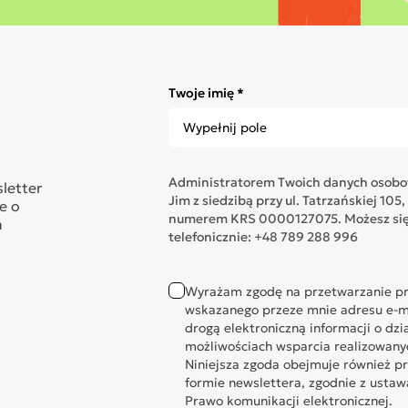
Twoje imię *
Administratorem Twoich danych osobow
sletter
Jim z siedzibą przy ul. Tatrzańskiej 1
e o
numerem KRS 0000127075. Możesz się 
n
telefonicznie: +48 789 288 996
Wyrażam zgodę na przetwarzanie pr
wskazanego przeze mnie adresu e-ma
drogą elektroniczną informacji o dzi
możliwościach wsparcia realizowany
Niniejsza zgoda obejmuje również p
formie newslettera, zgodnie z ustawą 
Prawo komunikacji elektronicznej.