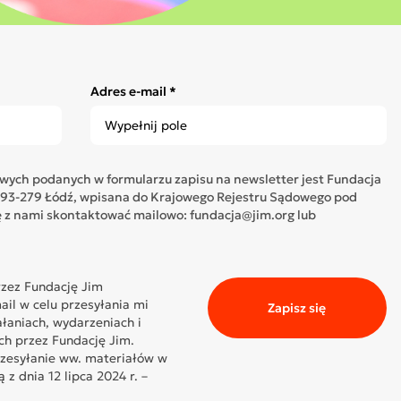
Adres e-mail *
ych podanych w formularzu zapisu na newsletter jest Fundacja
05, 93-279 Łódź, wpisana do Krajowego Rejestru Sądowego pod
z nami skontaktować mailowo: fundacja@jim.org lub
zez Fundację Jim
il w celu przesyłania mi
Zapisz się
ałaniach, wydarzeniach i
ch przez Fundację Jim.
rzesyłanie ww. materiałów w
z dnia 12 lipca 2024 r. –