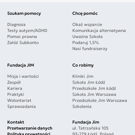
Szukam pomocy
Chcę pomóc
Diagnoza
Okaż wsparcie
Testy autyzm/ADHD
Komunikacja alternatywna
Pomoc prawna
Uważna Szkoła
Załóż Subkonto
Podaruj 1,5%
Nasi fundraiserzy
Fundacja JIM
Co robimy
Misja i wartości
Kliniki Jim
Zespół
Szkoła Jim Łódź
Kariera
Przedszkole Jim Łódź
Praktyki
Szkoła Jim Warszawa
Wolontariat
Przedszkole Jim Warszawa
Sprawozdania
Szkolenia
Kontakt
Fundacja Jim
Przetwarzanie danych
ul. Tatrzańska 105
Polityka prywatności
93-279 Łódź, Poland