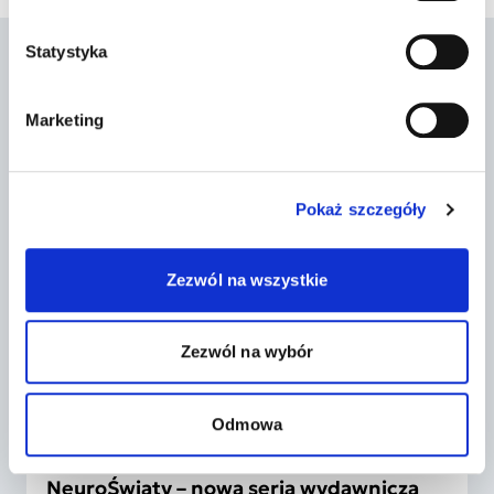
Statystyka
Podobne wpisy
Marketing
5 sierpnia 2026 r.
Pokaż szczegóły
Zezwól na wszystkie
Zezwól na wybór
Odmowa
#ADHD, #Autyzm, #Edukacja, #Neuroatypowość
NeuroŚwiaty – nowa seria wydawnicza