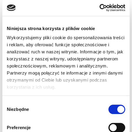
Diagnoza to nie tylko opis objawów, to początek
wspólnej drogi: Twojej, dziecka i zespołu
specjalistów.
Autyzm to nie wyrok – to
Niniejsza strona korzysta z plików cookie
inny sposób odczuwania
Wykorzystujemy pliki cookie do spersonalizowania treści
i reklam, aby oferować funkcje społecznościowe i
świata
analizować ruch w naszej witrynie. Informacje o tym, jak
korzystasz z naszej witryny, udostępniamy partnerom
społecznościowym, reklamowym i analitycznym.
Dzieci w spektrum autyzmu często komunikują się
Partnerzy mogą połączyć te informacje z innymi danymi
inaczej, intensywniej odbierają bodźce, patrzą na
otrzymanymi od Ciebie lub uzyskanymi podczas
świat z wyjątkowej perspektywy. Zrozumienie
korzystania z ich usług.
autyzmu może być początkiem relacji opartej na
wzajemnym szacunku, zaufaniu i poczuciu
bezpieczeństwa – tak ważnym zarówno dla dziecka,
Wybór
Niezbędne
jak i dla jego najbliższych.
zgody
Zobacz, jak wygląda proces diagnozy w Fundacji Jim
Strona główna – Klinika Fundacja Jim
Preferencje