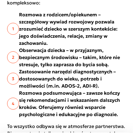
kompleksowo:
Rozmowa z rodzicem/opiekunem –
szczegółowy wywiad rozwojowy pozwala
zrozumieć dziecko w szerszym kontekście:
1
jego doświadczenia, relacje, zmiany w
zachowaniu.
Obserwacja dziecka – w przyjaznym,
bezpiecznym środowisku – takim, które nie
2
stresuje, tylko zaprasza do bycia sobą.
Zastosowanie narzędzi diagnostycznych –
dostosowanych do wieku, potrzeb i
3
możliwości (m.in. ADOS-2, ADI-R).
Rozmowa podsumowująca – zawsze kończy
się rekomendacjami i wskazaniem dalszych
4
kroków. Oferujemy również wsparcie
psychologiczne i edukacyjne po diagnozie.
To wszystko odbywa się w atmosferze partnerstwa.