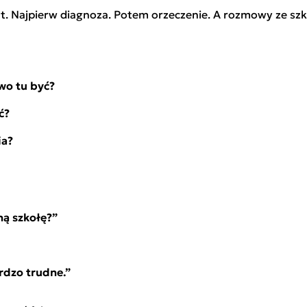
. Najpierw diagnoza. Potem orzeczenie. A rozmowy ze szk
wo tu być?
ć?
ia?
ną szkołę?”
ardzo trudne.”