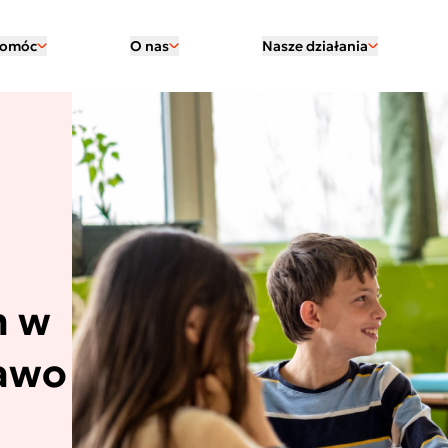
pomóc
O nas
Nasze działania
m w
rawo