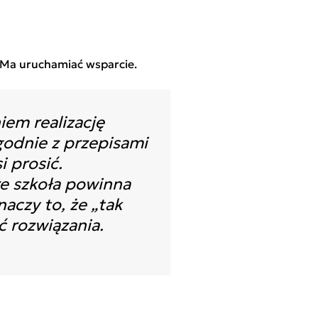
j. Ma uruchamiać wsparcie.
em realizację
godnie z przepisami
i prosić.
re szkoła powinna
aczy to, że „tak
ć rozwiązania.