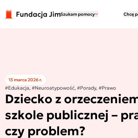
Przejdź do treści
Szukam pomocy
Chcę 
13 marca 2026 r.
#Edukacja, #Neuroatypowość, #Porady, #Prawo
Dziecko z orzeczenie
szkole publicznej – p
czy problem?