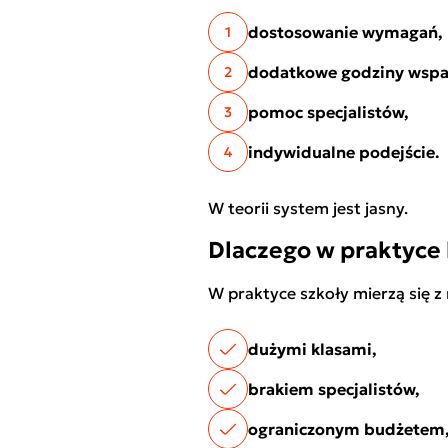
dostosowanie wymagań,
1
dodatkowe godziny wspa
2
pomoc specjalistów,
3
indywidualne podejście.
4
W teorii system jest jasny.
Dlaczego w praktyce
W praktyce szkoły mierzą się 
dużymi klasami,
brakiem specjalistów,
ograniczonym budżetem