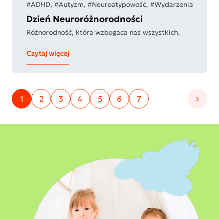
#ADHD, #Autyzm, #Neuroatypowość, #Wydarzenia
Dzień Neuroróżnorodności
Różnorodność, która wzbogaca nas wszystkich.
Czytaj więcej
1
2
3
4
5
6
7